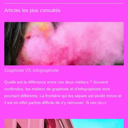
Articles les plus consultés
Graphiste VS infographiste
Quelle est la différence entre ces deux métiers ? Souvent
confondus, les métiers de graphiste et d'infographiste sont
pourtant différents. La frontière qui les sépare est plutôt mince et
il est en effet parfois difficile de s'y retrouver. Si ces deux
professionnels interviennent dans le domaine de la conception
graphique, leurs formations et leurs spécificités ne sont toutefois
pas les mêmes. Comment distinguer un graphiste d'un